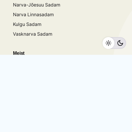
Narva-Jõesuu Sadam
Narva Linnasadam
Kulgu Sadam
Vasknarva Sadam
Meist
Uudised
Projektid
Sündmused
Hinnakiri