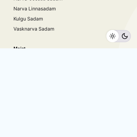
Narva Linnasadam
Kulgu Sadam
Vasknarva Sadam
Meist
Uudised
Projektid
Sündmused
Hinnakiri